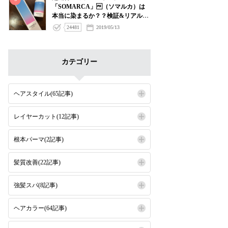
「SOMARCA」（ソマルカ）は
本当に染まるか？？検証&リアルゲ
ストデータプレビューレポート
24481
2019/05/13
カテゴリー
ヘアスタイル(65記事)
レイヤーカット(12記事)
根本パーマ(2記事)
髪質改善(22記事)
強髪スパ(8記事)
ヘアカラー(64記事)