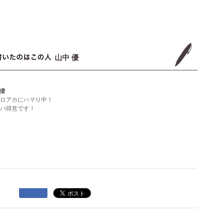
山中 優
 優
ロアカにハマり中！
パ得意です！