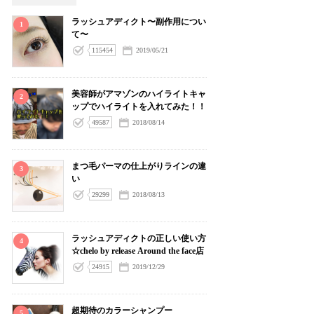
ラッシュアディクト〜副作用につい
1
て〜
115454
2019/05/21
美容師がアマゾンのハイライトキャ
2
ップでハイライトを入れてみた！！
49587
2018/08/14
まつ毛パーマの仕上がりラインの違
3
い
29299
2018/08/13
ラッシュアディクトの正しい使い方
4
☆chelo by release Around the face店
24915
2019/12/29
超期待のカラーシャンプー
5