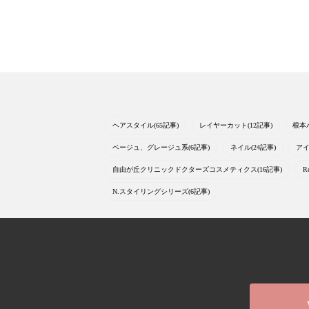
ヘアスタイル(65記事)
レイヤーカット(12記事)
根本
ベージュ、グレージュ系(6記事)
ネイル(24記事)
アイ
自由が丘クリニックドクターズコスメティクス(16記事)
R
N.スタイリングシリーズ(6記事)