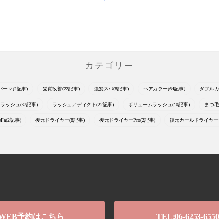
カテゴリー
パーマ(2記事)
髪質改善(22記事)
強髪スパ(8記事)
ヘアカラー(64記事)
ダブルカ
ラッシュ(87記事)
ラッシュアディクト(22記事)
ボリュームラッシュ(10記事)
まつ毛
eFa(2記事)
復元ドライヤー(8記事)
復元ドライヤーPro(2記事)
復元カールドライヤー(
WEB予約はこちら
TEL:06-6253-6550