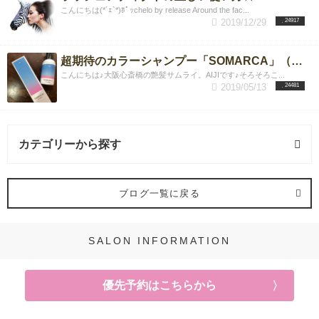
こんにちは(*´ｪ`*)ﾎﾟｯchelo by release Around the fac...
2019/12/29
24917
超期待のカラーシャンプー「SOMARCA」（ソマルカ）は本当に染まるか？？検証&リアルゲストデータプレビューレポート
こんにちは♪大阪心斎橋の艶髪サムライ。AIJIです♪そろそろこ...
2019/05/13
24481
カテゴリーから探す
ヘアスタイル (65記事)
ブログ一覧に戻る
レイヤーカット (12記事)
SALON INFORMATION
根本パーマ (2記事)
優先予約はこちらから
髪質改善 (22記事)