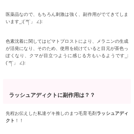
医薬品なので、もちろん刺激は強く、副作用がでてきてしま
います_:(´ཀ`」 ∠):
色素沈着に関してはビマトプロストにより、メラニンの生成
が活発になり、そのため、使用を続けていると目元が茶色っ
ぽくなり、クマが目立つように感じる方もいるようです_:
(´ཀ`」 ∠):
ラッシュアディクトに副作用は？？
先程お伝えした私達ゲキ推しのまつ毛育毛剤
ラッシュアディ
クト
！！