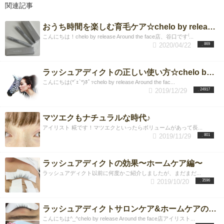
関連記事
おうち時間を楽しむ育毛ケア☆chelo by release Around the face
こんにちは！chelo by release Around the face店、谷口です⁽...
2020/04/22
869
ラッシュアディクトの正しい使い方☆chelo by release Around the face店
こんにちは(*´ｪ`*)ﾎﾟｯchelo by release Around the fac...
2019/12/29
24917
マツエクもナチュラルな時代♪
アイリスト 糀です！マツエクといったらボリュームがあって長...
2019/11/29
801
ラッシュアディクトの効果〜ホームケア編〜
ラッシュアディクト以前に何度かご紹介しましたが、まだまだ...
2019/10/20
3596
ラッシュアディクトサロンケア&ホームケアの違い
こんにちは^_^chelo by release Around the face店アイリスト...