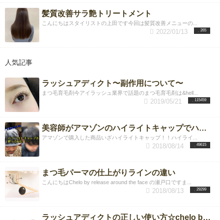
髪質改善サラ艶トリートメント
こんにちはスタイリストの上田です今回は髪質改善メニューの...
2022/01/13
265
人気記事
ラッシュアディクト〜副作用について〜
まつ毛育毛剤今アイラッシュ業界で話題のまつ毛育毛剤は&hell...
2019/05/21
115459
美容師がアマゾンのハイライトキャップでハイライトを入れてみた！！
アマゾンで購入した商品いざハイライトキャップ！！ハイライ...
2018/08/14
49615
まつ毛パーマの仕上がりラインの違い
こんにちはChelo by release around the face の瀬戸口ですま...
2018/08/13
29299
ラッシュアディクトの正しい使い方☆chelo by release Around the face店