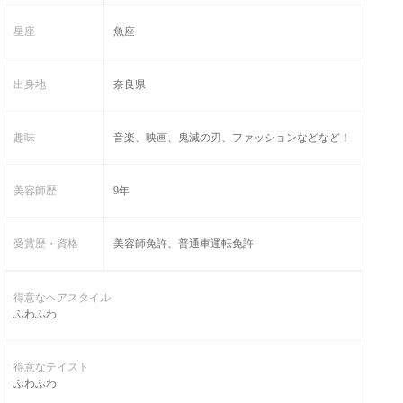
星座
魚座
出身地
奈良県
趣味
音楽、映画、鬼滅の刃、ファッションなどなど！
美容師歴
9年
受賞歴・資格
美容師免許、普通車運転免許
得意なヘアスタイル
ふわふわ
得意なテイスト
ふわふわ