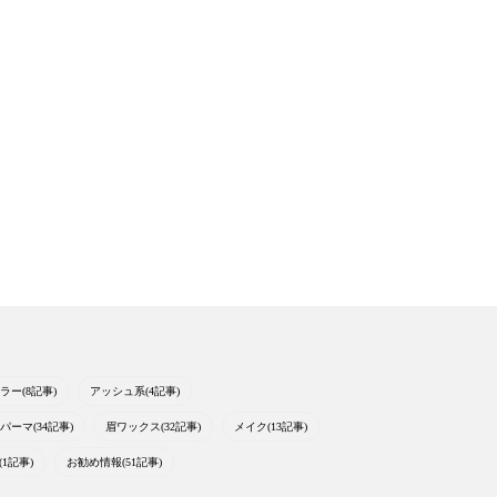
ラー(8記事)
アッシュ系(4記事)
パーマ(34記事)
眉ワックス(32記事)
メイク(13記事)
1記事)
お勧め情報(51記事)