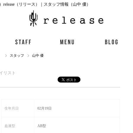
elease（リリース）｜スタッフ情報（山中 優）
）
スタッフ
山中 優
 スタイリスト
生年月日
02月19日
血液型
AB型