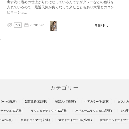
出す為に暗めの仕上がりにはなっているんですがグレーなどの色味を
入れているので、最近天気が良くなって来たこともあり太陽とのコン
ビネーショ...
山中
224
2020/05/28
優
カテゴリー
パーマ(2記事)
髪質改善(22記事)
強髪スパ(8記事)
ヘアカラー(64記事)
ダブルカ
ラッシュ(87記事)
ラッシュアディクト(22記事)
ボリュームラッシュ(10記事)
まつ毛
eFa(2記事)
復元ドライヤー(8記事)
復元ドライヤーPro(2記事)
復元カールドライヤー(