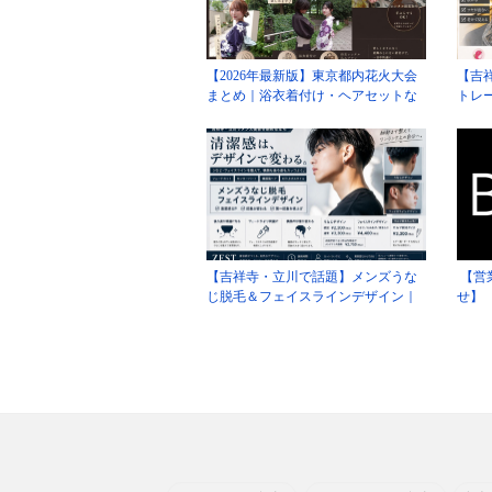
【2026年最新版】東京都内花火大会
【吉
まとめ｜浴衣着付け・ヘアセットな
トレ
らZESTへ
と見
【吉祥寺・立川で話題】メンズうな
【営
じ脱毛＆フェイスラインデザイン｜
せ】
清潔感を作る新メンズ美容