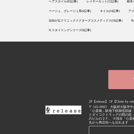
ヘアスタイル(65記事)
レイヤーカット(12記事)
根本
ベージュ、グレージュ系(6記事)
ネイル(24記事)
アイ
自由が丘クリニックドクターズコスメティクス(16記事)
R
N.スタイリングシリーズ(6記事)
2F【release】 1F【Chelo by
〒
542-0083
大阪府
大阪市中
「心斎橋」駅地下鉄御堂筋線
とダイコクドラッグの間の筋
のビルの２Ｆ。 ※現在「心斎
丸から商店街へも出れます