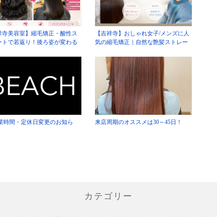
祥寺美容室】縮毛矯正・酸性ス
【吉祥寺】おしゃれ女子/メンズに人
ートで若返り！後ろ姿が変わる
気の縮毛矯正｜自然な艶髪ストレー
た目年齢も変わる？
ト｜ZEST吉祥寺
業時間・定休日変更のお知ら
来店周期のオススメは30～45日！
カテゴリー