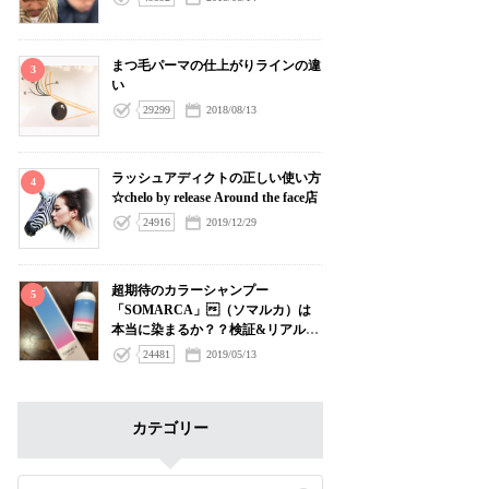
まつ毛パーマの仕上がりラインの違
3
い
29299
2018/08/13
ラッシュアディクトの正しい使い方
4
☆chelo by release Around the face店
24916
2019/12/29
超期待のカラーシャンプー
5
「SOMARCA」（ソマルカ）は
本当に染まるか？？検証&リアルゲ
ストデータプレビューレポート
24481
2019/05/13
カテゴリー