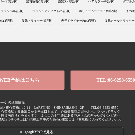
パーマ(2記事)
髪質改善(22記事)
強髪スパ(8記事)
ヘアカラー(64記事)
ダブルカ
ラッシュ(87記事)
ラッシュアディクト(22記事)
ボリュームラッシュ(10記事)
まつ毛
eFa(2記事)
復元ドライヤー(8記事)
復元ドライヤーPro(2記事)
復元カールドライヤー(
WEB予約はこちら
TEL:06-6253-6550
 release】の店舗情報
央区
東心斎橋1-12-11 LARSTING SHINSAIBASHI 2F
TEL:06-6253-6550
「心斎橋駅」５番出口か６番出口を出て、心斎橋筋商店街を北へ。ツルハドラッグ
（鰻谷南通り）をまっすぐ、２つ目の十字路にある花屋さんの向かいのレンガ造り
橋駅」5番,6番出口が現在工事中のため4A,4B出口より商店街に入ってください、大
googleMAPで見る