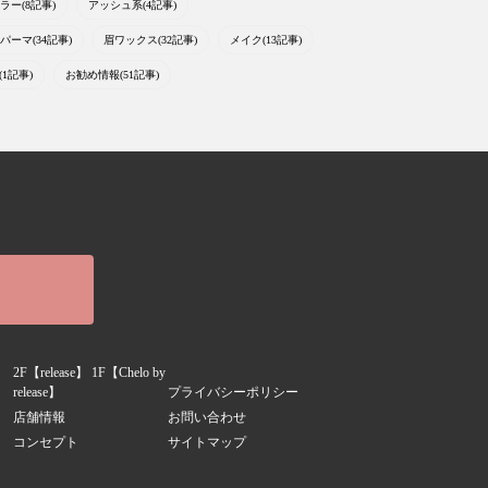
ラー(8記事)
アッシュ系(4記事)
パーマ(34記事)
眉ワックス(32記事)
メイク(13記事)
1記事)
お勧め情報(51記事)
2F【release】 1F【Chelo by
release】
プライバシーポリシー
店舗情報
お問い合わせ
コンセプト
サイトマップ