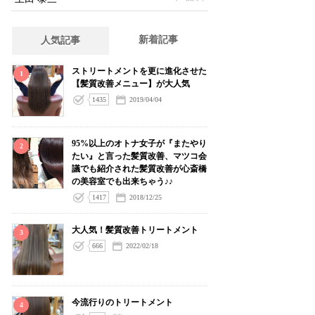
新着記事
人気記事
ストリートメントを更に進化させた
1
【髪質改善メニュー】が大人気
1435
2019/04/04
95%以上のオトナ女子が『またやり
2
たい』と言った髪質改善、マツコ会
議でも紹介された髪質改善が心斎橋
の美容室でも出来ちゃう♪♪
1417
2018/12/25
大人気！髪質改善トリートメント
3
666
2022/02/18
今流行りのトリートメント
4