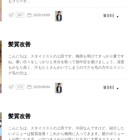
もブリーチ...
上田
207
2020/10/09
泰三
髪質改善
こんにちは、スタイリストの上田です。梅雨も明けてすっかり夏です
ね。暑い日々をしっかりと水分を取って熱中症を避けましょう。湿度
もかなり高く、汗もたくさんかいてしまうのでクセ毛の方やエイジン
グ毛の方は...
上田
172
2020/08/04
泰三
髪質改善
こんにちは、スタイリストの上田です。今回なんですけど、紹介した
いメニューは髪質改善！これから梅雨に入ってきます。髪のボリュー
ムが気になる方、パサつきうねりが気になる方に大変オススメしま