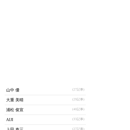
(27記事)
山中 優
(29記事)
大重 美晴
(40記事)
浦松 俊宣
(33記事)
AIJI
(27記事)
上田 泰三