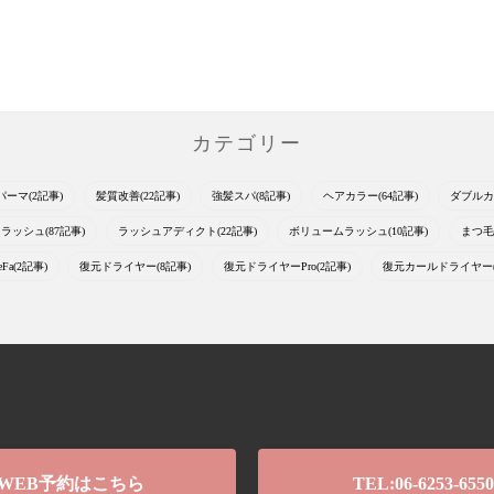
カテゴリー
パーマ(2記事)
髪質改善(22記事)
強髪スパ(8記事)
ヘアカラー(64記事)
ダブルカ
ラッシュ(87記事)
ラッシュアディクト(22記事)
ボリュームラッシュ(10記事)
まつ毛
eFa(2記事)
復元ドライヤー(8記事)
復元ドライヤーPro(2記事)
復元カールドライヤー(
WEB予約はこちら
TEL:06-6253-6550