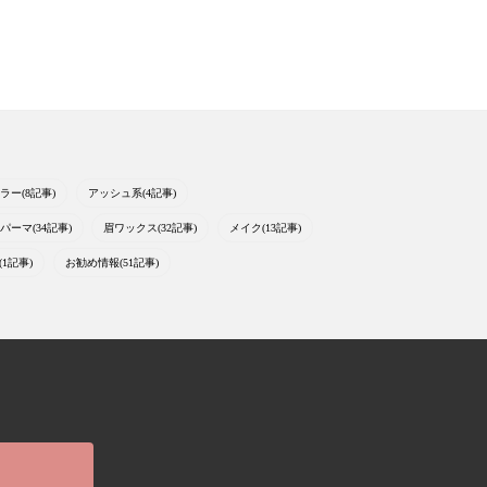
ラー(8記事)
アッシュ系(4記事)
パーマ(34記事)
眉ワックス(32記事)
メイク(13記事)
1記事)
お勧め情報(51記事)