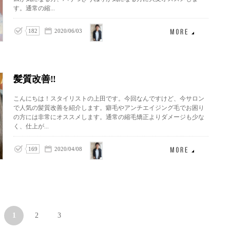
す。通常の縮...
上田
182
2020/06/03
泰三
髪質改善‼︎
こんにちは！スタイリストの上田です。今回なんですけど、今サロン
で人気の髪質改善を紹介します。癖毛やアンチエイジング毛でお困り
の方には非常にオススメします。通常の縮毛矯正よりダメージも少な
く、仕上が...
上田
169
2020/04/08
泰三
1
2
3