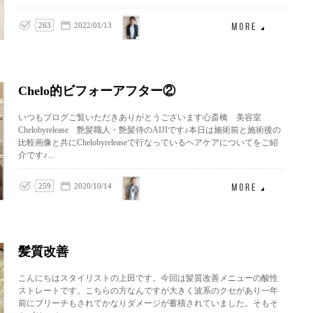
上田
263
2022/01/13
泰三
Chelo的ビフォーアフター②
いつもブログご覧いただきありがとうございます心斎橋 美容室
Chelobyrelease 艶髪職人・艶髪侍のAIJIです♪本日は施術前と施術後の
比較画像と共にChelobyreleaseで行なっているヘアケアについてをご紹
介です♪...
AIJI
259
2020/10/14
髪質改善
こんにちはスタイリストの上田です。今回は髪質改善メニューの酸性
ストレートです。こちらの方なんですが大きく波系のクセがあり一年
前にブリーチもされてかなりダメージが蓄積されていました。そもそ