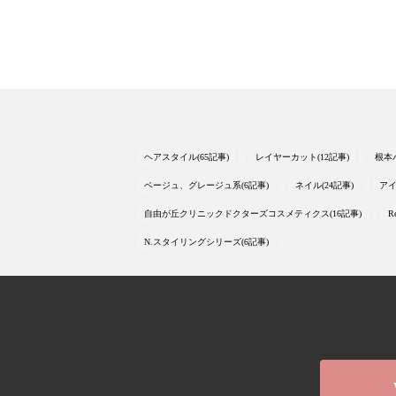
ヘアスタイル(65記事)
レイヤーカット(12記事)
根本
ベージュ、グレージュ系(6記事)
ネイル(24記事)
アイ
自由が丘クリニックドクターズコスメティクス(16記事)
R
N.スタイリングシリーズ(6記事)