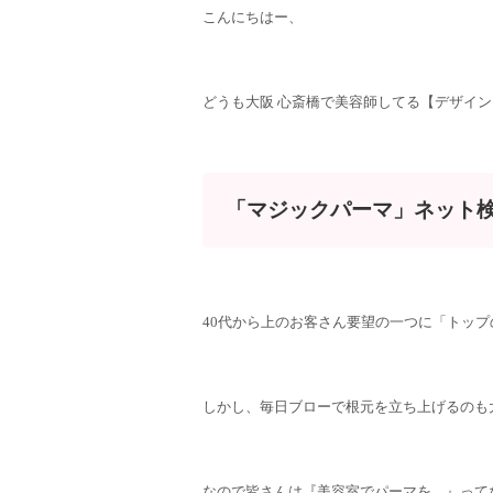
こんにちはー、
どうも大阪 心斎橋で美容師してる【デザイ
「マジックパーマ」ネット
40代から上のお客さん要望の一つに「トッ
しかし、毎日ブローで根元を立ち上げるのも
なので皆さんは『美容室でパーマを…』って