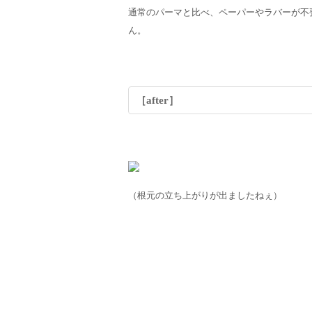
通常のパーマと比べ、ペーパーやラバーが不
ん。
［after］
（根元の立ち上がりが出ましたねぇ）