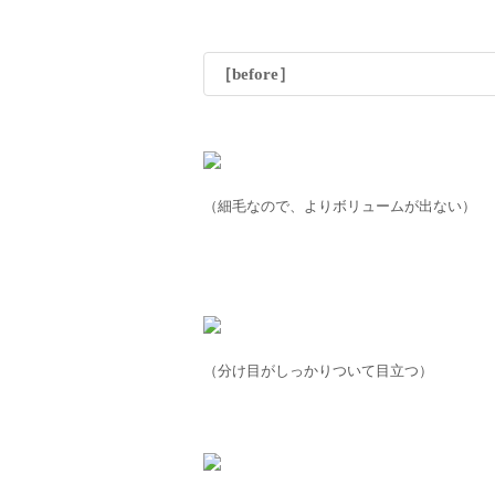
［before］
（細毛なので、よりボリュームが出ない）
（分け目がしっかりついて目立つ）