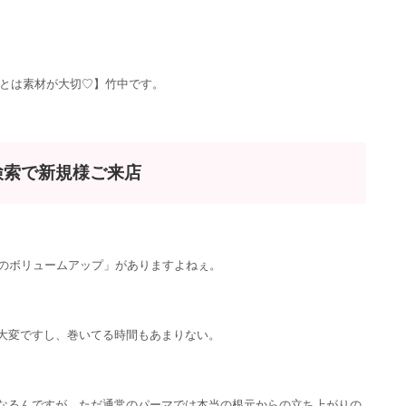
ンとは素材が大切♡】竹中です。
検索で新規様ご来店
プのボリュームアップ」がありますよねぇ。
大変ですし、巻いてる時間もあまりない。
なるんですが、ただ通常のパーマでは本当の根元からの立ち上がりの