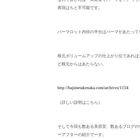
再現はちと不可能です。
パーマロット内径の半分はパーマがあたって
根元ボリュームアップの仕上がり位であれば
ど根元からはあたらない。
http://hajimetakenaka.com/archives/1154
（詳しい説明はこちら）
そして今回も数ある美容室、数あるブログの
ーアフターの紹介でーす。