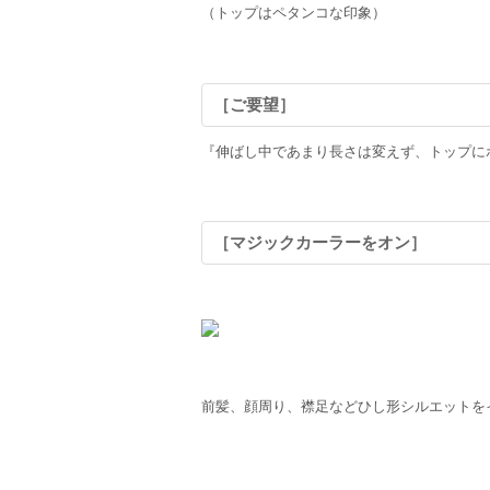
（トップはペタンコな印象）
［ご要望］
『伸ばし中であまり長さは変えず、トップに
［マジックカーラーをオン］
前髪、顔周り、襟足などひし形シルエットを