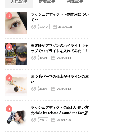
新着記事
関連記事
人気記事
ラッシュアディクト〜副作用につい
1
て〜
115454
2019/05/21
美容師がアマゾンのハイライトキャ
2
ップでハイライトを入れてみた！！
49604
2018/08/14
まつ毛パーマの仕上がりラインの違
3
い
29299
2018/08/13
ラッシュアディクトの正しい使い方
4
☆chelo by release Around the face店
24916
2019/12/29