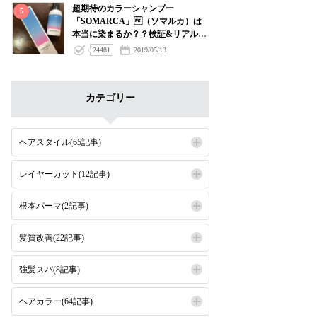
超期待のカラーシャンプー
5
「SOMARCA」（ソマルカ）は
本当に染まるか？？検証&リアルゲ
ストデータプレビューレポート
24481
2019/05/13
カテゴリー
ヘアスタイル(65記事)
レイヤーカット(12記事)
根本パーマ(2記事)
髪質改善(22記事)
強髪スパ(8記事)
ヘアカラー(64記事)