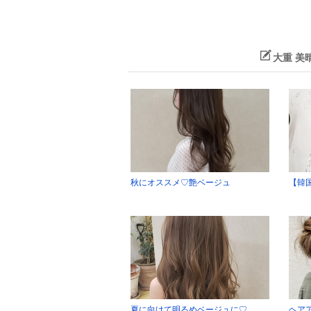
大重 美
秋にオススメ♡艶ベージュ
【韓
夏に向けて明るめベージュに♡
ヘア