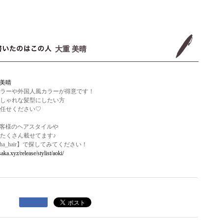
大重 美晴
 美晴
ラーや外国人風カラーが得意です！
しゃれな髪型にしたい方
任せください♡
ではお客様のヘアスタイルや
たくさん載せてます♪
【miha_hair】で探してみてください！