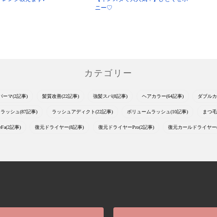
ニー♡
カテゴリー
パーマ(2記事)
髪質改善(22記事)
強髪スパ(8記事)
ヘアカラー(64記事)
ダブルカ
ラッシュ(87記事)
ラッシュアディクト(22記事)
ボリュームラッシュ(10記事)
まつ毛
eFa(2記事)
復元ドライヤー(8記事)
復元ドライヤーPro(2記事)
復元カールドライヤー(