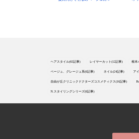
ヘアスタイル(65記事)
レイヤーカット(12記事)
根本
ベージュ、グレージュ系(6記事)
ネイル(24記事)
アイ
自由が丘クリニックドクターズコスメティクス(16記事)
R
N.スタイリングシリーズ(6記事)