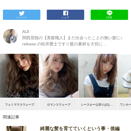
ツイート
シェア
LINE
AIJI
関西屈指の【美髪職人】まだ出会ったことの無い髪に♪
release の松井愛士です☆髪の素材を大切に...
フェミマラスウェーブ
ロマンスウェーブ
シースルーな切りぱなしボブ
関連記事
綺麗な髪を育てていくという事・後編