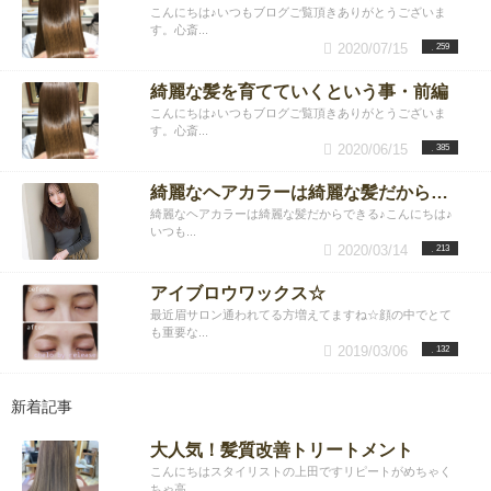
こんにちは♪いつもブログご覧頂きありがとうございま
す。心斎...
2020/07/15
259
綺麗な髪を育てていくという事・前編
こんにちは♪いつもブログご覧頂きありがとうございま
す。心斎...
2020/06/15
385
綺麗なヘアカラーは綺麗な髪だからできる♪
綺麗なヘアカラーは綺麗な髪だからできる♪こんにちは♪
いつも...
2020/03/14
213
アイブロウワックス☆
最近眉サロン通われてる方増えてますね☆顔の中でとて
も重要な...
2019/03/06
132
新着記事
大人気！髪質改善トリートメント
こんにちはスタイリストの上田ですリピートがめちゃく
ちゃ高...