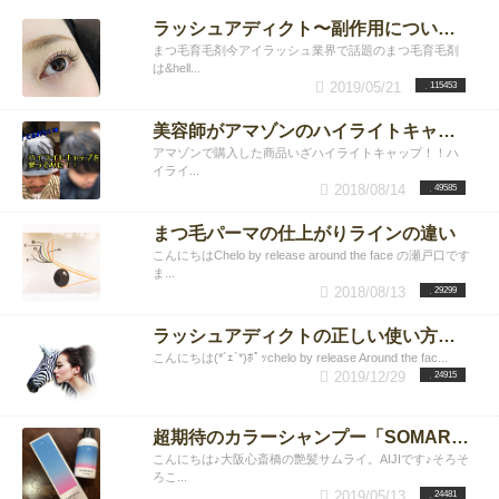
ラッシュアディクト〜副作用について〜
まつ毛育毛剤今アイラッシュ業界で話題のまつ毛育毛剤
は&hell...
2019/05/21
115453
美容師がアマゾンのハイライトキャップでハイライトを入れてみた！！
アマゾンで購入した商品いざハイライトキャップ！！ハ
イライ...
2018/08/14
49585
まつ毛パーマの仕上がりラインの違い
こんにちはChelo by release around the face の瀬戸口です
ま...
2018/08/13
29299
ラッシュアディクトの正しい使い方☆chelo by release Around the face店
こんにちは(*´ｪ`*)ﾎﾟｯchelo by release Around the fac...
2019/12/29
24915
超期待のカラーシャンプー「SOMARCA」（ソマルカ）は本当に染まるか？？検証&リアルゲストデータプレビューレポート
こんにちは♪大阪心斎橋の艶髪サムライ。AIJIです♪そろそ
ろこ...
2019/05/13
24481