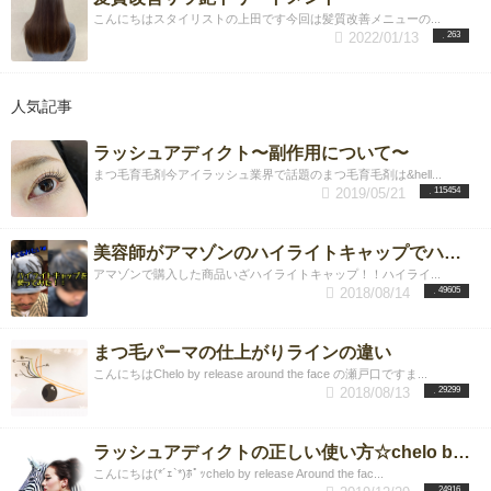
こんにちはスタイリストの上田です今回は髪質改善メニューの...
2022/01/13
263
人気記事
ラッシュアディクト〜副作用について〜
まつ毛育毛剤今アイラッシュ業界で話題のまつ毛育毛剤は&hell...
2019/05/21
115454
美容師がアマゾンのハイライトキャップでハイライトを入れてみた！！
アマゾンで購入した商品いざハイライトキャップ！！ハイライ...
2018/08/14
49605
まつ毛パーマの仕上がりラインの違い
こんにちはChelo by release around the face の瀬戸口ですま...
2018/08/13
29299
ラッシュアディクトの正しい使い方☆chelo by release Around the face店
こんにちは(*´ｪ`*)ﾎﾟｯchelo by release Around the fac...
24916