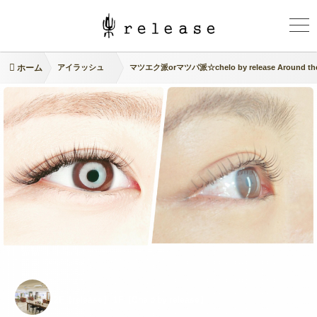
ホーム
アイラッシュ
マツエク派orマツパ派☆chelo by release Around the
2F【release】 1F【Chelo by release】