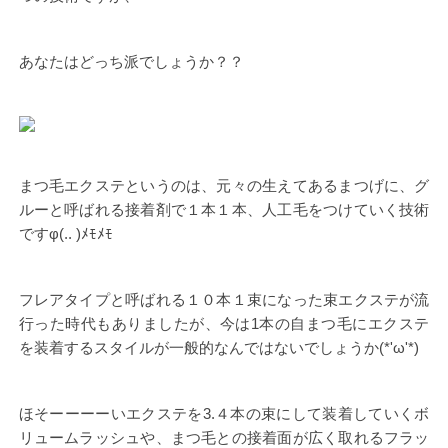
あなたはどっち派でしょうか？？
まつ毛エクステというのは、元々の生えてあるまつげに、グ
ルーと呼ばれる接着剤で１本１本、人工毛をつけていく技術
ですφ(.. )ﾒﾓﾒﾓ
フレアタイプと呼ばれる１０本１束になった束エクステが流
行った時代もありましたが、今は1本の自まつ毛にエクステ
を装着するスタイルが一般的なんではないでしょうか(*'ω'*)
ほそーーーーいエクステを3.４本の束にして装着していくボ
リュームラッシュや、まつ毛との接着面が広く取れるフラッ