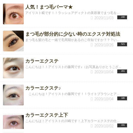
人気！まつ毛パーマ★
アイリスト糀です！！ラッシュアディクトの美容液でまつ毛を...
2020/11/03
240
まつ毛が部分的に少ない時のエクステ対処法
まつ毛も髪の毛と一緒で毛周期があるのご存知ですか？？？い...
2020/10/26
521
カラーエクステ
こんにちは！！アイリストの藤岡です♪（お写真ありがとうござ...
2020/10/04
201
カラーエクステ♪
こんにちは！アイリストの藤岡です！！ライトブラウンとア...
2020/10/04
186
カラーエクステ上下
こんにちは！アイリストの川嶋です！上下カラーエクステの仕...
2020/10/02
191