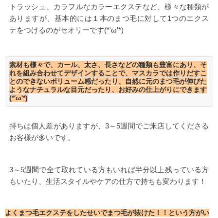
トラッシュ、カラフルなカラーエクステなど、様々な種類が
ありますが、基本的には１本のまつ毛に対して1つのエクス
テをつけるのがセオリーです(*'ω'*)
素材も様々で、カール、太さ、長さなどの種類も豊富にあり、そ
れを組み合わせてデザインすることで、マスカラでは作りだすこ
とのできないボリューム感だったり、自然に元のまつ毛が伸びた
ようなナチュラルな目元だったり、お好みの仕上がりにできます
(*'ω'*)
持ちは個人差がありますが、3～5週間でご来店してくださる
お客様が多いです。
3～5週間で全て取れている方もいれば半分以上残っている方
もいたり、生活スタイルやケアの仕方で持ちも変わります！
よくまつ毛エクステをしたせいでまつ毛が抜けた！！という方がい