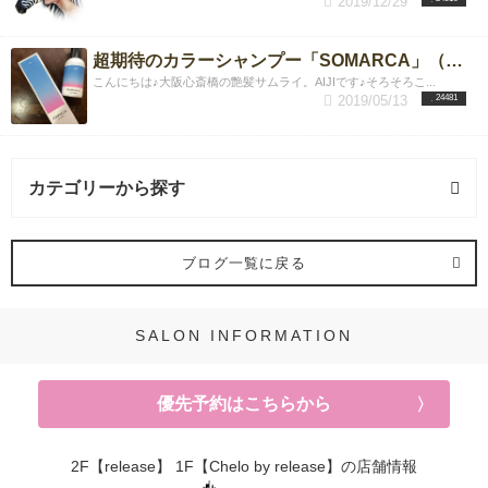
2019/12/29
超期待のカラーシャンプー「SOMARCA」（ソマルカ）は本当に染まるか？？検証&リアルゲストデータプレビューレポート
こんにちは♪大阪心斎橋の艶髪サムライ。AIJIです♪そろそろこ...
2019/05/13
24481
カテゴリーから探す
ヘアスタイル (65記事)
ブログ一覧に戻る
レイヤーカット (12記事)
SALON INFORMATION
根本パーマ (2記事)
優先予約はこちらから
髪質改善 (22記事)
強髪スパ (8記事)
2F【release】 1F【Chelo by release】の店舗情報