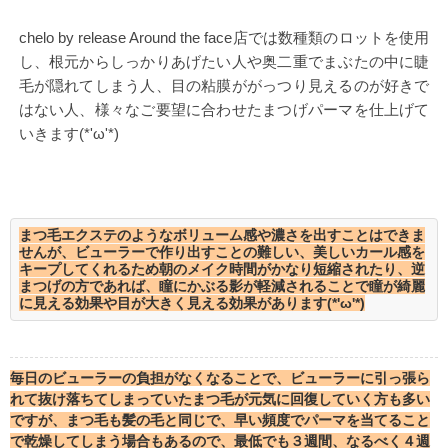
chelo by release Around the face店では数種類のロットを使用
し、根元からしっかりあげたい人や奥二重でまぶたの中に睫
毛が隠れてしまう人、目の粘膜ががっつり見えるのが好きで
はない人、様々なご要望に合わせたまつげパーマを仕上げて
いきます(*'ω'*)
まつ毛エクステのようなボリューム感や濃さを出すことはできま
せんが、ビューラーで作り出すことの難しい、美しいカール感を
キープしてくれるため朝のメイク時間がかなり短縮されたり、逆
まつげの方であれば、瞳にかぶる影が軽減されることで瞳が綺麗
に見える効果や目が大きく見える効果があります(*'ω'*)
毎日のビューラーの負担がなくなることで、ビューラーに引っ張ら
れて抜け落ちてしまっていたまつ毛が元気に回復していく方も多い
ですが、まつ毛も髪の毛と同じで、早い頻度でパーマを当てること
で乾燥してしまう場合もあるので、最低でも３週間、なるべく４週