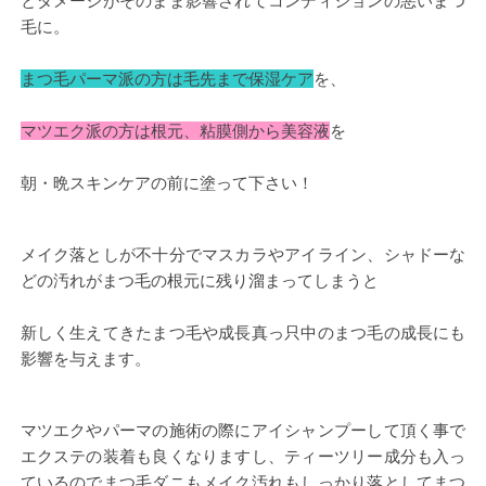
とダメージがそのまま影響されてコンディションの悪いまつ
毛に。
まつ毛パーマ派の方は毛先まで保湿ケア
を、
マツエク派の方は根元、粘膜側から美容液
を
朝・晩スキンケアの前に塗って下さい！
メイク落としが不十分でマスカラやアイライン、シャドーな
どの汚れがまつ毛の根元に残り溜まってしまうと
新しく生えてきたまつ毛や成長真っ只中のまつ毛の成長にも
影響を与えます。
マツエクやパーマの施術の際にアイシャンプーして頂く事で
エクステの装着も良くなりますし、ティーツリー成分も入っ
ているのでまつ毛ダニもメイク汚れもしっかり落としてまつ