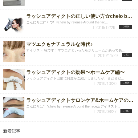
ラッシュアディクトの正しい使い方☆chelo by release Around the face店
こんにちは(*´ｪ`*)ﾎﾟｯchelo by release Around the fac...
2019/12/29
24916
マツエクもナチュラルな時代♪
アイリスト 糀です！マツエクといったらボリュームがあって長...
2019/11/29
801
ラッシュアディクトの効果〜ホームケア編〜
ラッシュアディクト以前に何度かご紹介しましたが、まだまだ...
2019/10/20
3596
ラッシュアディクトサロンケア&ホームケアの違い
こんにちは^_^chelo by release Around the face店アイリスト...
2019/08/27
7657
新着記事