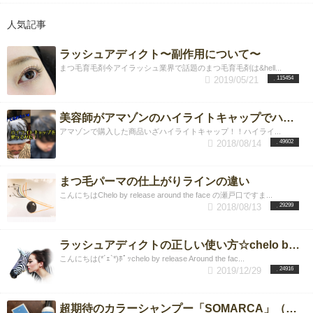
人気記事
ラッシュアディクト〜副作用について〜
まつ毛育毛剤今アイラッシュ業界で話題のまつ毛育毛剤は&hell...
2019/05/21
115454
美容師がアマゾンのハイライトキャップでハイライトを入れてみた！！
アマゾンで購入した商品いざハイライトキャップ！！ハイライ...
2018/08/14
49602
まつ毛パーマの仕上がりラインの違い
こんにちはChelo by release around the face の瀬戸口ですま...
2018/08/13
29299
ラッシュアディクトの正しい使い方☆chelo by release Around the face店
こんにちは(*´ｪ`*)ﾎﾟｯchelo by release Around the fac...
2019/12/29
24916
超期待のカラーシャンプー「SOMARCA」（ソマルカ）は本当に染まるか？？検証&リアルゲストデータプレビューレポート