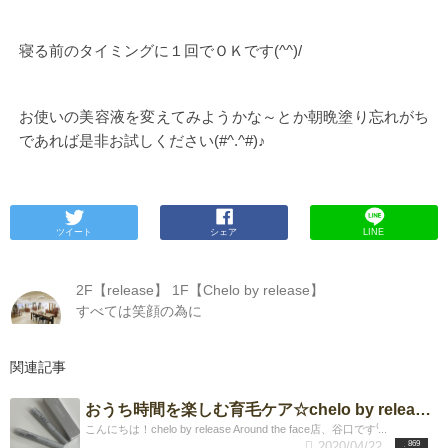
寝る前のタイミングに１回でＯＫです(^^)/
お使いの美容液を変えてみようかな～とか朝晩塗り忘れがち
であれば是非お試しください(#^.^#)♪
ツイート
シェア
LINE
2F【release】 1F【Chelo by release】
すべては笑顔の為に
関連記事
おうち時間を楽しむ育毛ケア☆chelo by release Around the face
こんにちは！chelo by release Around the face店、谷口です⁽...
2020/04/22
869