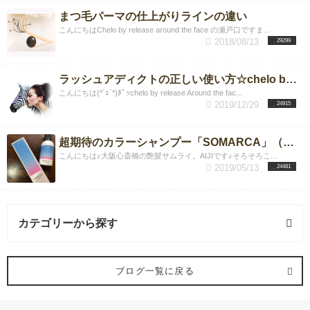
まつ毛パーマの仕上がりラインの違い
こんにちはChelo by release around the face の瀬戸口ですま...
2018/08/13
29299
ラッシュアディクトの正しい使い方☆chelo by release Around the face店
こんにちは(*´ｪ`*)ﾎﾟｯchelo by release Around the fac...
2019/12/29
24915
超期待のカラーシャンプー「SOMARCA」（ソマルカ）は本当に染まるか？？検証&リアルゲストデータプレビューレポート
こんにちは♪大阪心斎橋の艶髪サムライ。AIJIです♪そろそろこ...
2019/05/13
24481
カテゴリーから探す
ヘアスタイル (65記事)
ブログ一覧に戻る
レイヤーカット (12記事)