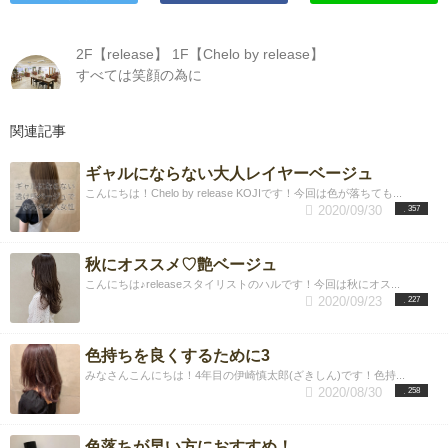
2F【release】 1F【Chelo by release】
すべては笑顔の為に
関連記事
ギャルにならない大人レイヤーベージュ
こんにちは！Chelo by release KOJIです！今回は色が落ちても...
2020/09/30
357
秋にオススメ♡艶ベージュ
こんにちは♪releaseスタイリストのハルです！今回は秋にオス...
2020/09/23
227
色持ちを良くするために3
みなさんこんにちは！4年目の伊崎慎太郎(ざきしん)です！色持...
2020/08/30
258
色落ちが早い方におすすめ！