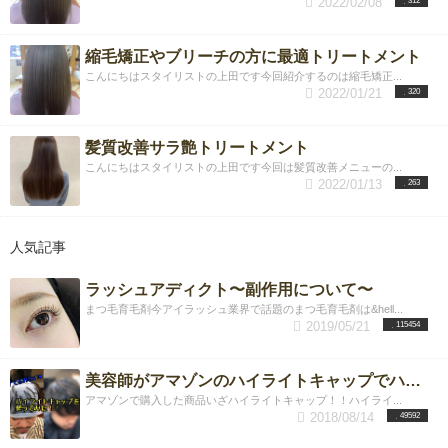
2022/02/08
312
縮毛矯正やブリーチの方に最適トリートメント
こんにちはスタイリストの上田です今回紹介するのは縮毛矯正...
2022/01/21
320
髪質改善サラ艶トリートメント
こんにちはスタイリストの上田です今回は髪質改善メニューの...
2022/01/13
263
人気記事
ラッシュアディクト〜副作用について〜
まつ毛育毛剤今アイラッシュ業界で話題のまつ毛育毛剤は&hell...
2019/05/21
115454
美容師がアマゾンのハイライトキャップでハイライトを入れてみた！！
アマゾンで購入した商品いざハイライトキャップ！！ハイライ...
2018/08/14
49592