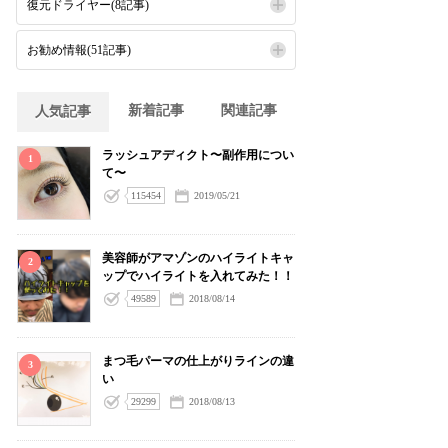
復元ドライヤー(8記事)
お勧め情報(51記事)
新着記事
関連記事
人気記事
ラッシュアディクト〜副作用につい
1
て〜
115454
2019/05/21
美容師がアマゾンのハイライトキャ
2
ップでハイライトを入れてみた！！
49589
2018/08/14
まつ毛パーマの仕上がりラインの違
3
い
29299
2018/08/13