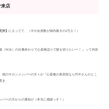
ご来店
究所】
に入ってて、（今や会員数が国内最大の4万人！）
場（NGK）の出番終わりで心斎橋辺りで髪を切りたいー！ 』って内容
、他のサロンメンバーの方々が『心斎橋の美容院なら竹中さんのとこ
置き、
ンバーの方からの通知が（本当に感謝っす！）