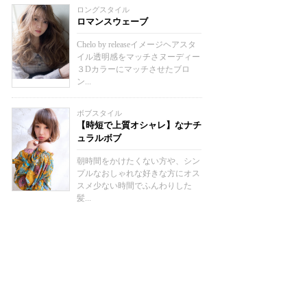
ロングスタイル
ロマンスウェーブ
Chelo by releaseイメージヘアスタ
イル透明感をマッチさヌーディー
３Dカラーにマッチさせたブロ
ン...
ボブスタイル
【時短で上質オシャレ】なナチ
ュラルボブ
朝時間をかけたくない方や、シン
プルなおしゃれな好きな方にオス
スメ少ない時間でふんわりした
髪...