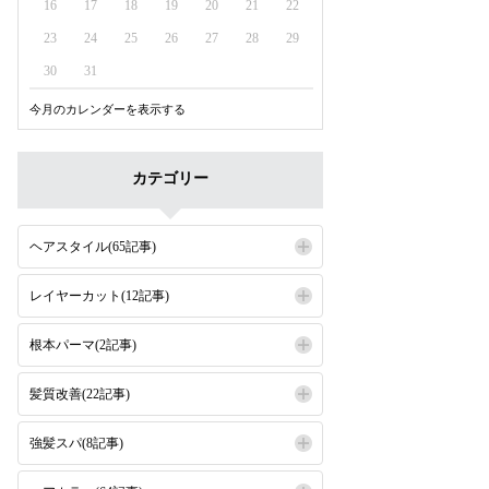
16
17
18
19
20
21
22
23
24
25
26
27
28
29
30
31
今月のカレンダーを表示する
カテゴリー
ヘアスタイル(65記事)
レイヤーカット(12記事)
根本パーマ(2記事)
髪質改善(22記事)
強髪スパ(8記事)