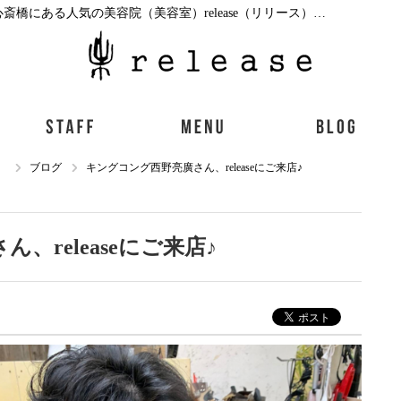
キングコング西野亮廣さん、releaseにご来店♪|心斎橋にある人気の美容院（美容室）release（リリース）｜ブログ
）
ブログ
キングコング西野亮廣さん、releaseにご来店♪
、releaseにご来店♪