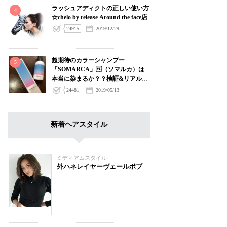
ラッシュアディクトの正しい使い方
4
☆chelo by release Around the face店
24915
2019/12/29
超期待のカラーシャンプー
5
「SOMARCA」（ソマルカ）は
本当に染まるか？？検証&リアルゲ
ストデータプレビューレポート
24481
2019/05/13
新着ヘアスタイル
ミディアムスタイル
外ハネレイヤーヴェールボブ