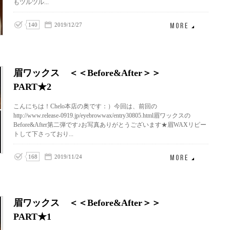
もツルツル...
140
2019/12/27
眉ワックス ＜＜Before&After＞＞
PART★2
こんにちは！Chelo本店の奥です：）今回は、前回の
http://www.release-0919.jp/eyebrowwax/entry30805.html眉ワックスの
Before&After第二弾です♪お写真ありがとうございます★眉WAXリピー
トして下さっており...
168
2019/11/24
眉ワックス ＜＜Before&After＞＞
PART★1