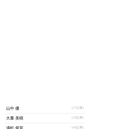
(27記事)
山中 優
(29記事)
大重 美晴
(40記事)
浦松 俊宣