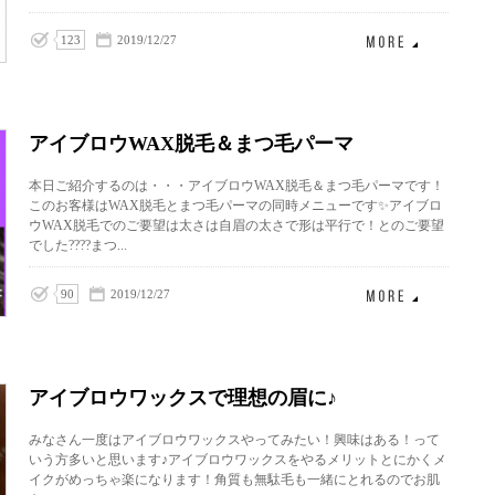
123
2019/12/27
アイブロウWAX脱毛＆まつ毛パーマ
本日ご紹介するのは・・・アイブロウWAX脱毛＆まつ毛パーマです！
このお客様はWAX脱毛とまつ毛パーマの同時メニューです✨アイブロ
ウWAX脱毛でのご要望は太さは自眉の太さで形は平行で！とのご要望
でした????まつ...
90
2019/12/27
アイブロウワックスで理想の眉に♪
みなさん一度はアイブロウワックスやってみたい！興味はある！って
いう方多いと思います♪アイブロウワックスをやるメリットとにかくメ
イクがめっちゃ楽になります！角質も無駄毛も一緒にとれるのでお肌