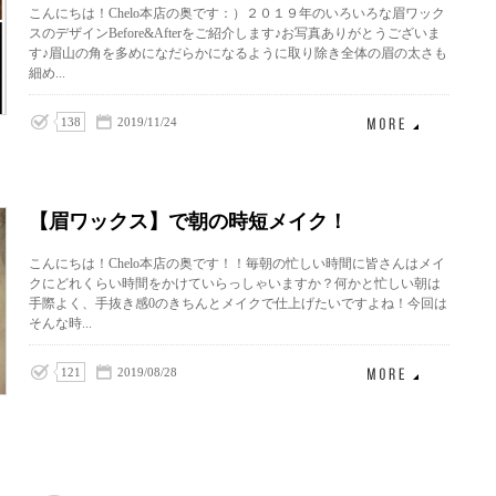
こんにちは！Chelo本店の奥です：）２０１９年のいろいろな眉ワック
スのデザインBefore&Afterをご紹介します♪お写真ありがとうございま
す♪眉山の角を多めになだらかになるように取り除き全体の眉の太さも
細め...
138
2019/11/24
【眉ワックス】で朝の時短メイク！
こんにちは！Chelo本店の奥です！！毎朝の忙しい時間に皆さんはメイ
クにどれくらい時間をかけていらっしゃいますか？何かと忙しい朝は
手際よく、手抜き感0のきちんとメイクで仕上げたいですよね！今回は
そんな時...
121
2019/08/28