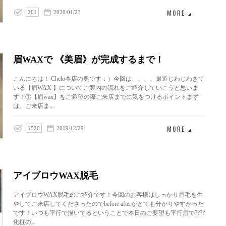
201
2020/01/23
眉WAXで 《美眉》が完成するまで！
こんにちは！ Chelo本店の奥です：）今回は、、、、最近じわじわきて
いる【眉WAX 】についてご案内の流れをご紹介していこうと思いま
す！①【眉wax】をご希望の際ご来店までに気をつけるポイントまず
は、ご来店ま...
1520
2019/12/29
アイブロウWAX脱毛
アイブロウWAX脱毛のご紹介です！今回のお客様はしっかり眉毛を生
やしてご来店してくださったのでbefore afterがとても分かりやすかった
です！いつも平行で描いてるということで本日のご要望も平行眉で????
化粧の...