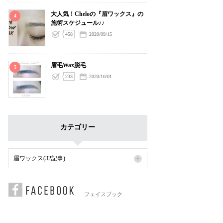
大人気！Cheloの『眉ワックス』の
4
施術スケジュール♪♪
458
2020/09/15
眉毛Wax脱毛
5
233
2020/10/01
カテゴリー
眉ワックス(32記事)
フェイスブック