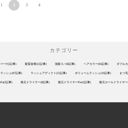
1
2
3
4
カテゴリー
パーマ(2記事)
髪質改善(22記事)
強髪スパ(8記事)
ヘアカラー(64記事)
ダブルカ
ラッシュ(87記事)
ラッシュアディクト(22記事)
ボリュームラッシュ(10記事)
まつ毛
eFa(2記事)
復元ドライヤー(8記事)
復元ドライヤーPro(2記事)
復元カールドライヤー(