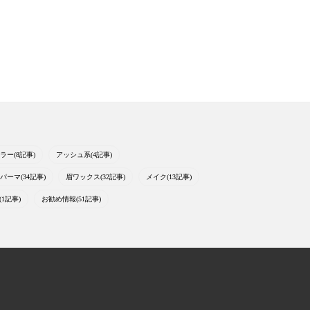
ラー(8記事)
アッシュ系(4記事)
パーマ(34記事)
眉ワックス(32記事)
メイク(13記事)
1記事)
お勧め情報(51記事)