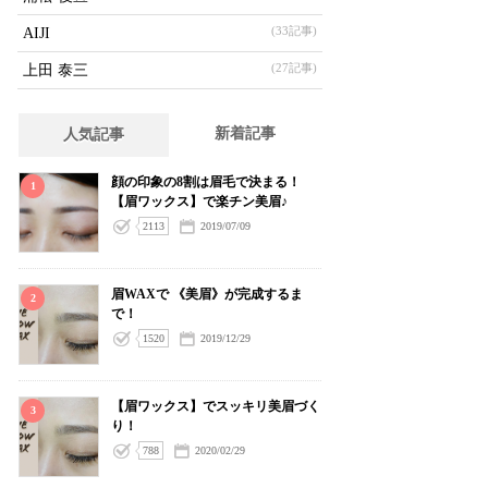
(33記事)
AIJI
(27記事)
上田 泰三
新着記事
人気記事
顔の印象の8割は眉毛で決まる！
1
【眉ワックス】で楽チン美眉♪
2113
2019/07/09
眉WAXで 《美眉》が完成するま
2
で！
1520
2019/12/29
【眉ワックス】でスッキリ美眉づく
3
り！
788
2020/02/29