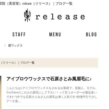
院（美容室）release（リリース）｜ブログ一覧
）
眉ワックス
se（リリース）｜ブログ一覧
アイブロウワックスで石原さとみ風眉毛に♪
こんにちは♪アイブロウワックスをされるお客様で、芸能人、モデル、
YouTuberのこの人の眉毛にして下さい！って言うオーダーが最近多い
です(^^)中でも石原さとみさんの眉毛は凄く人気です♪特徴平行で少し
アーチ形...