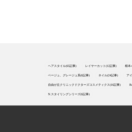
ヘアスタイル(65記事)
レイヤーカット(12記事)
根本
ベージュ、グレージュ系(6記事)
ネイル(24記事)
アイ
自由が丘クリニックドクターズコスメティクス(16記事)
R
N.スタイリングシリーズ(6記事)